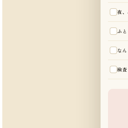
夜、
ふと
なん
検査