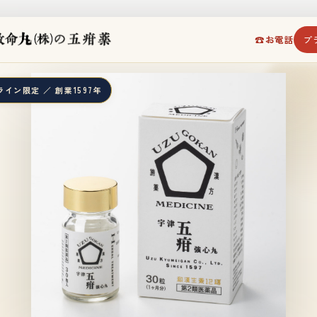
☎
お電話
プ
イン限定 ／ 創業1597年