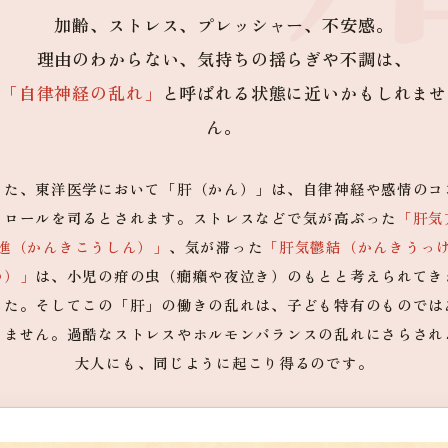
加齢、ストレス、プレッシャー、不安感。
理由のわからない、気持ちの揺らぎや不調は、
「自律神経の乱れ」
と呼ばれる状態に近いかもしれませ
ん。
また、東洋医学において「肝（かん）」は、自律神経や感情のコ
トロールを司るとされます。ストレスなどで気が高ぶった
「肝気
進（かんきこうしん）」
、気が滞った
「肝気鬱結（かんきうっ
つ）」
は、小児の疳の虫（癇癪や夜泣き）のもとと考えられてき
した。そしてこの「肝」の働きの乱れは、子ども特有のものでは
りません。過酷なストレスやホルモンバランスの乱れにさらされ
大人にも、同じように起こり得るのです。