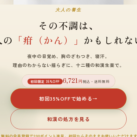
大人の養生
その不調は、
人の
「疳（かん）」
かもしれな
夜中の目覚め、胸のざわつき、寝汗。
理由のわからない揺らぎに、十二種の和漢生薬で。
6,721
円
初回限定 35%OFF
税込・送料無料
初回35%OFFで始める
和漢の処方を見る
 無料の会員登録で200ポイント進呈。初回からそのままお使いいただけま