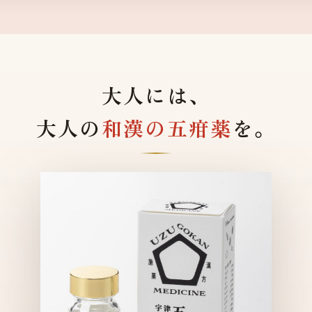
大人には、
大人の
和漢の五疳薬
を。