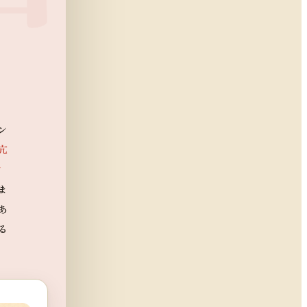
ン
亢
け
ま
あ
る