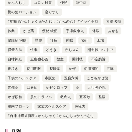
かんのむし
コロナ対策
便秘
熱中症
桃の葉ローション
寝ぐずり
#癇癪 #かんしゃく #かんむし #かんのむし #イヤイヤ期
社長名鑑
休業
かぜ薬
便秘 軟便
宇津救命丸
休暇
あせも
整腸剤 浣腸
歴史
汗疹
睡眠
寝汗
工場
保管方法
快眠
どうき
赤ちゃん
開封後いつまで
自律神経
五疳強心薬
教室
開封後
不定愁訴
夜泣き
使用期限
整腸薬
かぜ
使用期間
五臓
子供のヘルスケア
市販薬
五臓六腑
こどもかぜ薬
常備薬
回春仙
かぜシロップ
薬
五疳強心丸
かぜ顆粒
肌のトラブル
救命丸
五苓散
整腸
腸内フローラ
家族のヘルスケア
免疫力
#自律神経 #癇癪 #かんしゃく #かんむし #かんのむし