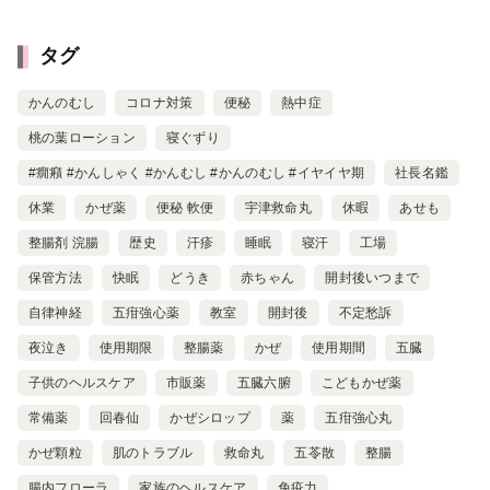
タグ
かんのむし
コロナ対策
便秘
熱中症
桃の葉ローション
寝ぐずり
#癇癪 #かんしゃく #かんむし #かんのむし #イヤイヤ期
社長名鑑
休業
かぜ薬
便秘 軟便
宇津救命丸
休暇
あせも
整腸剤 浣腸
歴史
汗疹
睡眠
寝汗
工場
保管方法
快眠
どうき
赤ちゃん
開封後いつまで
自律神経
五疳強心薬
教室
開封後
不定愁訴
夜泣き
使用期限
整腸薬
かぜ
使用期間
五臓
子供のヘルスケア
市販薬
五臓六腑
こどもかぜ薬
常備薬
回春仙
かぜシロップ
薬
五疳強心丸
かぜ顆粒
肌のトラブル
救命丸
五苓散
整腸
腸内フローラ
家族のヘルスケア
免疫力