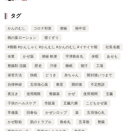
タグ
かんのむし
コロナ対策
便秘
熱中症
桃の葉ローション
寝ぐずり
#癇癪 #かんしゃく #かんむし #かんのむし #イヤイヤ期
社長名鑑
休業
かぜ薬
便秘 軟便
宇津救命丸
休暇
あせも
整腸剤 浣腸
歴史
汗疹
睡眠
寝汗
工場
保管方法
快眠
どうき
赤ちゃん
開封後いつまで
自律神経
五疳強心薬
教室
開封後
不定愁訴
夜泣き
使用期限
整腸薬
かぜ
使用期間
五臓
子供のヘルスケア
市販薬
五臓六腑
こどもかぜ薬
常備薬
回春仙
かぜシロップ
薬
五疳強心丸
かぜ顆粒
肌のトラブル
救命丸
五苓散
整腸