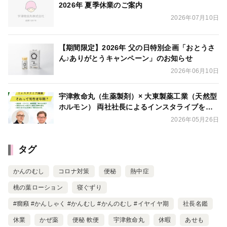
2026年 夏季休業のご案内
2026年07月10日
【期間限定】2026年 父の日特別企画「おとうさ
ん♪ありがとうキャンペーン」のお知らせ
2026年06月10日
宇津救命丸（生薬製剤）× 大東製薬工業（天然型
ホルモン） 両社社長によるインスタライブを開
催
2026年05月26日
タグ
かんのむし
コロナ対策
便秘
熱中症
桃の葉ローション
寝ぐずり
#癇癪 #かんしゃく #かんむし #かんのむし #イヤイヤ期
社長名鑑
休業
かぜ薬
便秘 軟便
宇津救命丸
休暇
あせも