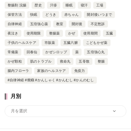
整腸剤 浣腸
歴史
汗疹
睡眠
寝汗
工場
保管方法
快眠
どうき
赤ちゃん
開封後いつまで
自律神経
五疳強心薬
教室
開封後
不定愁訴
夜泣き
使用期限
整腸薬
かぜ
使用期間
五臓
子供のヘルスケア
市販薬
五臓六腑
こどもかぜ薬
常備薬
回春仙
かぜシロップ
薬
五疳強心丸
かぜ顆粒
肌のトラブル
救命丸
五苓散
整腸
腸内フローラ
家族のヘルスケア
免疫力
#自律神経 #癇癪 #かんしゃく #かんむし #かんのむし
月別