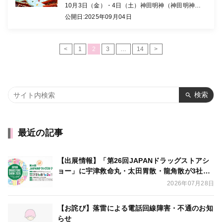
10月3日（金）・4日（土）神田明神（神田明神文
化交流館 EDOCCO）にて開催される第18回医薬品
公開日:
2025年09月04日
普及啓発イベント「良く知って、正しく使おうOTC
医薬品 […]
<
1
2
3
…
14
>
検索
最近の記事
【出展情報】「第26回JAPANドラッグストアシ
ョー」に宇津救命丸・太田胃散・龍角散が3社合
同出展いたします
2026年07月28日
【お詫び】落雷による電話回線障害・不通のお知
らせ