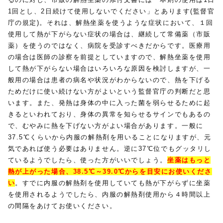
1回とし、2日続けて使用しないでください」とあります(監督官
庁の規定)。それは、解熱坐薬を使うような症状において、１回
使用して熱が下がらない症状の場合は、継続して常備薬（市販
薬）を使うのではなく、病院を受診すべきだからです。医療用
の場合は医師の診察を前提としていますので、解熱坐薬を使用
して熱が下がらない場合はいろいろな原因を検討しますが、一
般用の場合は患者の病名や状況がわからないので、熱を下げる
ためだけに使い続けない方がよいという監督官庁の判断だと思
います。また、発熱は身体の中に入った菌を弱らせるために起
きるといわれており、身体の異常を知らせるサインでもあるの
で、むやみに熱を下げない方がよい場合があります。一般に
37.5℃くらいから内服の解熱剤を用いることになりますが、元
気であれば使う必要はありません。逆に37℃位でもグッタリし
ているようでしたら、使った方がいいでしょう。
坐薬はもっと
熱が上がった場合、38.5℃～39.0℃からを目安にお使いくださ
い
。
すでに内服の解熱剤を使用していても熱が下がらずに坐薬
を使用されるようでしたら、内服の解熱剤使用から４時間以上
の間隔をあけてお使いください。