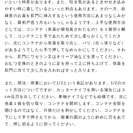
いという特長があります。また、吐き気があるときやせき込み
やすい時に適しているといった利点もあります。その一方、紡
錘形のお薬を肛門に挿入するという使用方法にあまりなじみが
なく、最初戸惑う方もいらっしゃるようです。上手な使用方法
としては、コンテナ（坐薬が個包装されたもの）を１個切り離
して、コンテナごと手であたためて少し柔らかくしてくださ
い。次にコンテナから坐薬を取り出し、バリ（出っ張りなど）
があるようでしたら手で押してなめらかにしてください。それ
から、肛門にワセリン又はオリーブ油などを塗ってください。
おむつ交換のときのように足を持って上に持ち上げて、坐薬を
肛門に当てて少し力を入れればすっと入ります。
また、用法・用量において1/2という表記があります。1/2のカ
ット方法についてですが、カッターナイフを用いる場合には３
cm位刃を出してください。果物ナイフなどでも結構です。次に
坐薬１個を切り取り、コンテナを開封します。コンテナ全部を
開けるのではなく、片側だけを剥がしてください。コンテナを
下にして手で押さえてから、能書の図のように斜めに刃をあて
て、押し切るように切ってください。