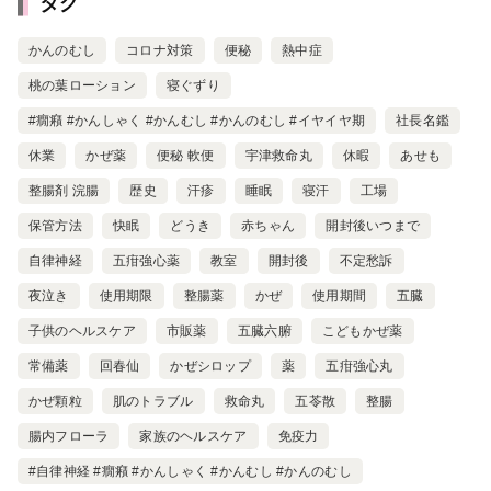
タグ
かんのむし
コロナ対策
便秘
熱中症
桃の葉ローション
寝ぐずり
#癇癪 #かんしゃく #かんむし #かんのむし #イヤイヤ期
社長名鑑
休業
かぜ薬
便秘 軟便
宇津救命丸
休暇
あせも
整腸剤 浣腸
歴史
汗疹
睡眠
寝汗
工場
保管方法
快眠
どうき
赤ちゃん
開封後いつまで
自律神経
五疳強心薬
教室
開封後
不定愁訴
夜泣き
使用期限
整腸薬
かぜ
使用期間
五臓
子供のヘルスケア
市販薬
五臓六腑
こどもかぜ薬
常備薬
回春仙
かぜシロップ
薬
五疳強心丸
かぜ顆粒
肌のトラブル
救命丸
五苓散
整腸
腸内フローラ
家族のヘルスケア
免疫力
#自律神経 #癇癪 #かんしゃく #かんむし #かんのむし