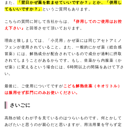
また、
「翌日かぜ薬を飲ませていいですか？」とか、「併用し
てもいいですか？」
というご質問もあります。
こちらの質問に対して当社からは、
『併用してのご使用はお控
え下さい』
と回答させて頂いております。
理由と致しましては、「小児用」かぜ薬には同じアセトアミノ
フェンが使用されていること。また、一般的にかぜ薬（総合感
冒薬）には、解熱成分が配合されているので成分が過剰に摂取
されてしまうことがあるからです。もし、坐薬から内服薬（か
ぜ薬）に変えるという場合には、6時間以上の間隔をあけて下さ
い。
最後に、ご使用についてですが
こども解熱坐薬（キオリトル）
は服用せず肛門にのみお使いください。
さいごに
高熱が続くわが子を見ているのはつらいものです。何とかして
あげたいと思うのが親心だと思いますが、用法用量を守らず定