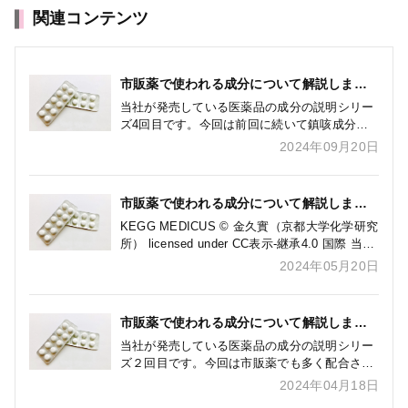
関連コンテンツ
市販薬で使われる成分について解説します~
デキストロメトルファン臭化水素酸塩水和
当社が発売している医薬品の成分の説明シリー
物
ズ4回目です。今回は前回に続いて鎮咳成分で
あるデキストロメトルファン臭化水素酸塩水和
2024年09月20日
物について解説します。 第四回 咳を止める
デキストロメトルファン臭化水素 […]
市販薬で使われる成分について解説します
~dl-メチルエフェドリン塩酸塩
KEGG MEDICUS © 金久實（京都大学化学研究
所） licensed under CC表示-継承4.0 国際 当社
が発売している医薬品にも配合されている成分
2024年05月20日
の説明シリーズ３回目です。今回は市販 […]
市販薬で使われる成分について解説します
～クロルフェニラミン編～
当社が発売している医薬品の成分の説明シリー
ズ２回目です。今回は市販薬でも多く配合され
ている成分、クロルフェニラミンについて解説
2024年04月18日
します。 第二回 アレルギー症状に効く クロ