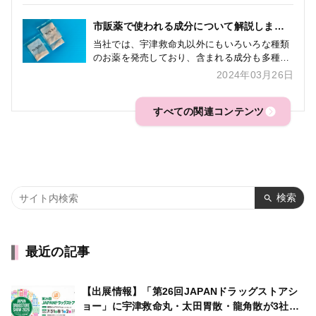
ルフェニラミンマレイン酸塩 ク […]
市販薬で使われる成分について解説します
～アセトアミノフェン編～
当社では、宇津救命丸以外にもいろいろな種類
のお薬を発売しており、含まれる成分も多種多
様ですが、どのような成分に何の作用がある
2024年03月26日
か、順次解説いたします。 第一回 熱と痛みに
効く アセトアミノフェン アセト […]
すべての関連コンテンツ
検索
最近の記事
【出展情報】「第26回JAPANドラッグストアシ
ョー」に宇津救命丸・太田胃散・龍角散が3社合