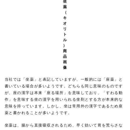
坐
薬
（
キ
オ
リ
ト
ル
）
商
品
画
像
当社では「坐薬」と表記していますが、一般的には「座薬」と
書いている場合が多いようです。どちらも同じ意味のものです
が、座の漢字は本来「座る場所」を意味しており、「すわる動
作」を意味する坐の漢字を用いられる坐剤とする方が本来的な
意味を持っています。しかし、坐は常用外の漢字であるため座
薬と書かれることが多いようです。
坐薬は、腸から直接吸収されるため、早く効いて胃を荒らさな