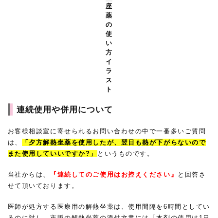
座
薬
の
使
い
方
イ
ラ
ス
ト
連続使用や併用
について
お客様相談室に寄せられるお問い合わせの中で一番多いご質問
は、
「夕方解熱坐薬を使用したが、翌日も熱が下がらないので
また使用していいですか?」
というものです。
当社からは、
『連続してのご使用はお控えください』
と回答さ
せて頂いております。
医師が処方する医療用の解熱坐薬は、使用間隔を6時間としてい
るのに対し、市販の解熱坐薬の添付文書には「本剤の使用は1日