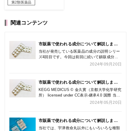
第2類医薬品
関連コンテンツ
市販薬で使われる成分について解説します~
デキストロメトルファン臭化水素酸塩水和
当社が発売している医薬品の成分の説明シリー
物
ズ4回目です。今回は前回に続いて鎮咳成分で
あるデキストロメトルファン臭化水素酸塩水和
2024年09月20日
物について解説します。 第四回 咳を止める
デキストロメトルファン臭化水素 […]
市販薬で使われる成分について解説します
~dl-メチルエフェドリン塩酸塩
KEGG MEDICUS © 金久實（京都大学化学研究
所） licensed under CC表示-継承4.0 国際 当社
が発売している医薬品にも配合されている成分
2024年05月20日
の説明シリーズ３回目です。今回は市販 […]
市販薬で使われる成分について解説します
～アセトアミノフェン編～
当社では、宇津救命丸以外にもいろいろな種類