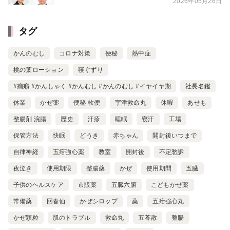
2026年05月26日
タグ
かんのむし
コロナ対策
便秘
熱中症
桃の葉ローション
寝ぐずり
#癇癪 #かんしゃく #かんむし #かんのむし #イヤイヤ期
社長名鑑
休業
かぜ薬
便秘 軟便
宇津救命丸
休暇
あせも
整腸剤 浣腸
歴史
汗疹
睡眠
寝汗
工場
保管方法
快眠
どうき
赤ちゃん
開封後いつまで
自律神経
五疳強心薬
教室
開封後
不定愁訴
夜泣き
使用期限
整腸薬
かぜ
使用期間
五臓
子供のヘルスケア
市販薬
五臓六腑
こどもかぜ薬
常備薬
回春仙
かぜシロップ
薬
五疳強心丸
かぜ顆粒
肌のトラブル
救命丸
五苓散
整腸