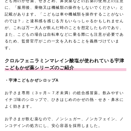
ども用のかぜ薬、せきどめ、鼻炎薬などのお薬の使用上の注意
に、「服用後、乗物又は機械類の操作をしないでください」と
記載があります。「こどもは車や機械類を操作することがない
のでは？」と違和感を感じる方もいらっしゃるかもしれません
が、これは万一大人が飲んだ時のことを想定したものであり、
また、こどもの場合は自転車などに乗る際にも注意が必要であ
るため、監督官庁がこの一文を入れることを義務づけていま
す。
クロルフェニラミンマレイン酸塩が使われている宇津
こどもかぜ薬シリーズのご紹介
・宇津こどもかぜシロップA
お子さま専用（３ヶ月～７才未満）の総合感冒薬。飲みやすい
イチゴ味のシロップで、ひきはじめのかぜの熱・せき・鼻水に
よく効きます。
お子さまが飲む薬なので、ノンシュガー、ノンカフェイン、ノ
ンコデインの処方にし、安心容器を採用しました。