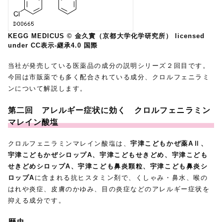
KEGG MEDICUS © 金久實（京都大学化学研究所） licensed
under CC表示-継承4.0 国際
当社が発売している医薬品の成分の説明シリーズ２回目です。
今回は市販薬でも多く配合されている成分、クロルフェニラミ
ンについて解説します。
第二回
アレルギー症状に効く クロルフェニラミン
マレイン酸塩
クロルフェニラミンマレイン酸塩は、
宇津こどもかぜ薬AⅡ、
宇津こどもかぜシロップA、宇津こどもせきどめ、宇津こども
せきどめシロップA、宇津こども鼻炎顆粒、宇津こども鼻炎シ
ロップA
に含まれる抗ヒスタミン剤で、くしゃみ・鼻水、喉の
はれや炎症、皮膚のかゆみ、目の炎症などのアレルギー症状を
抑える成分です。