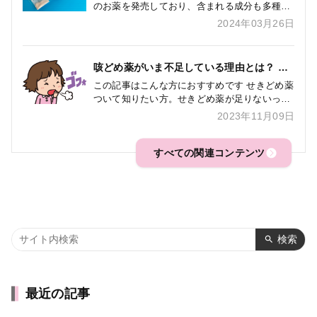
のお薬を発売しており、含まれる成分も多種多
様ですが、どのような成分に何の作用がある
2024年03月26日
か、順次解説いたします。 第一回 熱と痛みに
効く アセトアミノフェン アセト […]
咳どめ薬がいま不足している理由とは？ 医
療用と一般薬の違いも解説します。
この記事はこんな方におすすめです せきどめ薬
ついて知りたい方。せきどめ薬が足りないって
聞いたけど、なぜ？と思っている方。病院で出
2023年11月09日
されるお薬と市販薬の違いについて知りたい
方。 この記事を書いたのは誰？ […]
すべての関連コンテンツ
検索
最近の記事