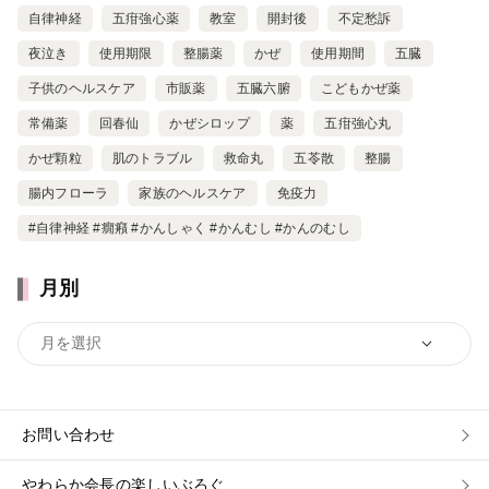
自律神経
五疳強心薬
教室
開封後
不定愁訴
夜泣き
使用期限
整腸薬
かぜ
使用期間
五臓
子供のヘルスケア
市販薬
五臓六腑
こどもかぜ薬
常備薬
回春仙
かぜシロップ
薬
五疳強心丸
かぜ顆粒
肌のトラブル
救命丸
五苓散
整腸
腸内フローラ
家族のヘルスケア
免疫力
#自律神経 #癇癪 #かんしゃく #かんむし #かんのむし
月別
お問い合わせ
やわらか会長の楽しいぶろぐ