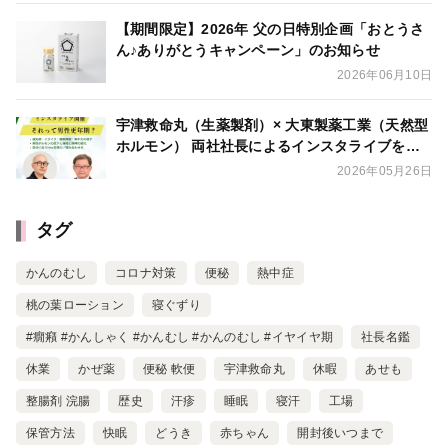
【期間限定】2026年 父の日特別企画「おとうさ
ん♪ありがとうキャンペーン」のお知らせ
2026年06月10日
宇津救命丸（生薬製剤）× 大東製薬工業（天然型
ホルモン） 両社社長によるインスタライブを開
催
2026年05月26日
タグ
かんのむし
コロナ対策
便秘
熱中症
桃の葉ローション
寝ぐずり
#癇癪 #かんしゃく #かんむし #かんのむし #イヤイヤ期
社長名鑑
休業
かぜ薬
便秘 軟便
宇津救命丸
休暇
あせも
整腸剤 浣腸
歴史
汗疹
睡眠
寝汗
工場
保管方法
快眠
どうき
赤ちゃん
開封後いつまで