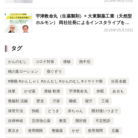
2026年06月10日
宇津救命丸（生薬製剤）× 大東製薬工業（天然型
ホルモン） 両社社長によるインスタライブを開
催
2026年05月26日
タグ
かんのむし
コロナ対策
便秘
熱中症
桃の葉ローション
寝ぐずり
#癇癪 #かんしゃく #かんむし #かんのむし #イヤイヤ期
社長名鑑
休業
かぜ薬
便秘 軟便
宇津救命丸
休暇
あせも
整腸剤 浣腸
歴史
汗疹
睡眠
寝汗
工場
保管方法
快眠
どうき
赤ちゃん
開封後いつまで
自律神経
五疳強心薬
教室
開封後
不定愁訴
夜泣き
使用期限
整腸薬
かぜ
使用期間
五臓