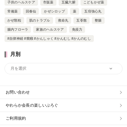
子供のヘルスケア
市販薬
五臓六腑
こどもかぜ薬
常備薬
回春仙
かぜシロップ
薬
五疳強心丸
かぜ顆粒
肌のトラブル
救命丸
五苓散
整腸
腸内フローラ
家族のヘルスケア
免疫力
#自律神経 #癇癪 #かんしゃく #かんむし #かんのむし
月別
お問い合わせ
やわらか会長の楽しいぶろぐ
ご利用規約