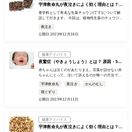
宇津救命丸が夜泣きによく効く理由とは？成
分について詳しく解説します。（チョウジ
香辛料として有名な生薬チョウジ(丁子)について解
編）
説して行きます。 今回は、植物性生薬のチョウジに
ついて解説していきます。 チョウジ(丁子)とは？ チ
夜泣き
ョウジ(丁子)は、フトモモ科のチョウジノキ(クロー
ブ […]
公開日:
2023年12月18日
健康アドバイス
夜驚症（やきょうしょう）とは？ 原因・5つ
の対処法・受診の目安・夜泣きとの違いを解
赤ちゃんは泣くのがあたりまえ。言葉が話せない赤
説
ちゃんにとって、泣いて訴えるのが唯一の方法で
す。でも、夜になって理由もなく泣きだし、いつま
宇津救命丸
夜泣き
かんのむし
でも泣き止まないとほんとに困ります。「夜になる
のが怖い」という新米ママも多いのでは？ 赤ちゃん
寝ぐずり
が睡眠中に泣くのは３つのパターンと対処法につい
公開日:
2023年12月11日
てご案内します。
健康アドバイス
宇津救命丸が夜泣きによく効く理由とは？成