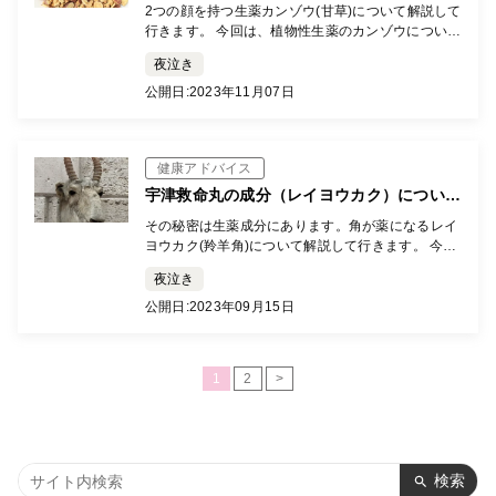
分について詳しく解説します。（カンゾウ
2つの顔を持つ生薬カンゾウ(甘草)について解説して
編）
行きます。 今回は、植物性生薬のカンゾウについて
解説していきます。 カンゾウ(甘草)とは？ カンゾウ
夜泣き
(甘草)は、漢字のとおり甘みの強い生薬です(ショ糖
[…]
公開日:
2023年11月07日
健康アドバイス
宇津救命丸の成分（レイヨウカク）について
詳しく解説します。
その秘密は生薬成分にあります。角が薬になるレイ
ヨウカク(羚羊角)について解説して行きます。 今回
は、動物性生薬のレイヨウカクについて解説してい
夜泣き
きます。 レイヨウカク(羚羊角)とは？ レイヨウカク
は、サ […]
公開日:
2023年09月15日
1
2
>
検索