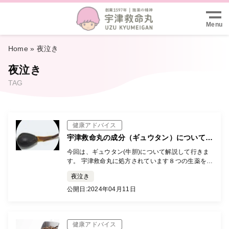
Menu
Home
»
夜泣き
夜泣き
TAG
健康アドバイス
宇津救命丸の成分（ギュウタン）について詳
しく解説します。
今回は、ギュウタン(牛胆)について解説して行きま
す。 宇津救命丸に処方されています８つの生薬を一
つずつ紹介するシリーズも今回で最終回となりま
夜泣き
す。 最後は、動物性生薬のギュウタンについて解説
していきます […]
公開日:
2024年04月11日
健康アドバイス