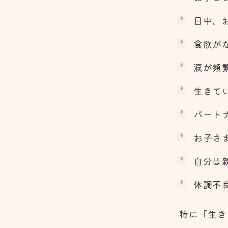
日中、
食欲が
涙が頻
生きて
パート
お子さ
自分は
体調不
特に「生き