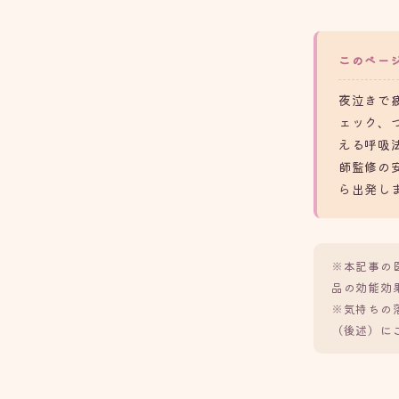
このペー
夜泣きで
ェック、
える呼吸
師監修の
ら出発し
※本記事の
品の効能効
※気持ちの
（後述）に