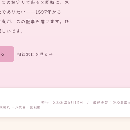
さまのお守りであると同時に、お
でありたい——1597年から
命丸が、この記事を届けます。ひ
嬉しいです。
取る
相談窓口を見る
READ MORE
▽
発行：2026年5月12日 / 最終更新：2026年5
救命丸 一八代目・薬剤師