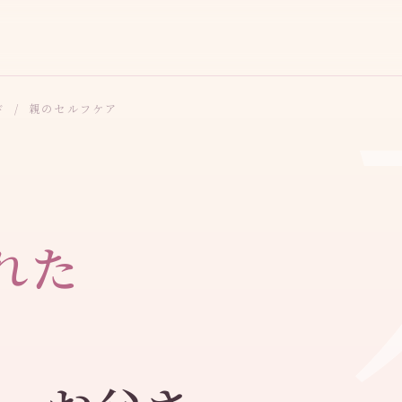
ド
/
親のセルフケア
れた