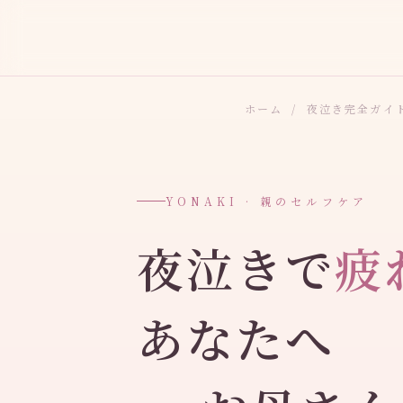
ホーム
/
夜泣き完全ガイ
YONAKI · 親のセルフケア
夜泣きで
疲
あなたへ