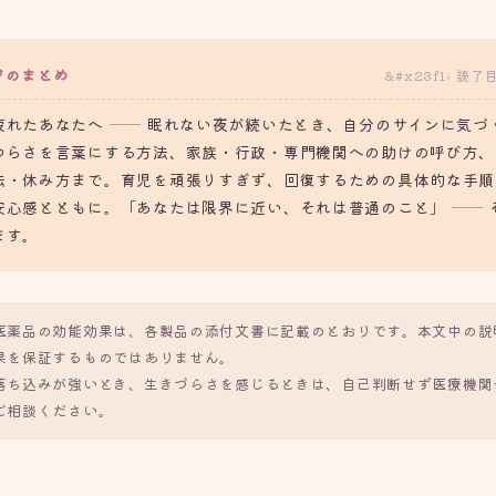
ジのまとめ
読了
疲れたあなたへ ── 眠れない夜が続いたとき、自分のサインに気づ
つらさを言葉にする方法、家族・行政・専門機関への助けの呼び方、
法・休み方まで。育児を頑張りすぎず、回復するための具体的な手順
安心感とともに。「あなたは限界に近い、それは普通のこと」 ── 
ます。
医薬品の効能効果は、各製品の添付文書に記載のとおりです。本文中の説
果を保証するものではありません。
落ち込みが強いとき、生きづらさを感じるときは、自己判断せず医療機関
ご相談ください。