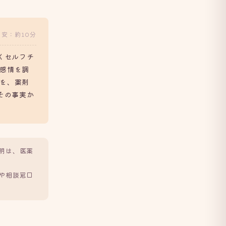
目安：約10分
くセルフチ
感情を調
を、薬剤
その事実か
明は、医薬
や相談窓口